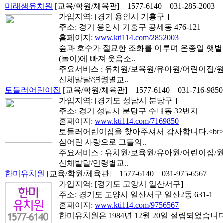
미래샘유치원
[교육/학원/체육관]
1577-6140
031-285-2003
가입지역:
[경기 용인시 기흥구 ]
주소: 경기 용인시 기흥구 공세동 476-121
홈페이지:
www.kti114.com/2852003
숲과 호수가 절묘한 조화를 이루며 온종일 햇볕
(놀이)에 빠져 웃음소..
주요서비스 : 유치원/보육원/유아원/어린이집/
신체발달/연령별교..
토들러어린이집
[교육/학원/체육관]
1577-6140
031-716-9850
가입지역:
[경기도 성남시 분당구 ]
주소: 경기 성남시 분당구 수내동 32번지
홈페이지:
www.kti114.com/7169850
토들러어린이집을 찾아주셔서 감사합니다.<br
심어린 사랑으로 그들의..
주요서비스 : 유치원/보육원/유아원/어린이집/
신체발달/연령별교..
한미유치원
[교육/학원/체육관]
1577-6140
031-975-6567
가입지역:
[경기도 고양시 일산서구]
주소: 경기도 고양시 일산서구 일산2동 631-1
홈페이지:
www.kti114.com/9756567
한미유치원은 1984년 12월 20일 설립되었습니다