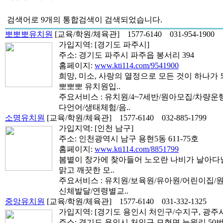
검색어로
9개
의 통합검색이 검색되었습니다.
뽀뽀뽀유치원
[교육/학원/체육관]
1577-6140
031-954-1900
가입지역:
[경기도 파주시]
주소: 경기도 파주시 파주읍 봉서리 394
홈페이지:
www.kti114.com/9541900
희망, 미소, 사랑의 열정으로 모든 것이 하나가
뽀뽀뽀 유치원입..
주요서비스 : 유치원/4~7세반/원아모집/차량
다언어/생태체험/음..
소명유치원
[교육/학원/체육관]
1577-6140
032-885-1799
가입지역:
[인천 남구]
주소: 인천광역시 남구 용현5동 611-75호
홈페이지:
www.kti114.com/8851799
봄볕이 창가에 찾아들어 노오란 나비가 날아다닐 것
맑고 깨끗한 모..
주요서비스 : 유치원/보육원/유아원/어린이집/
신체발달/연령별교..
중앙유치원
[교육/학원/체육관]
1577-6140
031-332-1325
가입지역:
[경기도 용인시 처인구/수지구, 광주시
주소: 경기도 용인시 처인구 모현면 능원리 50