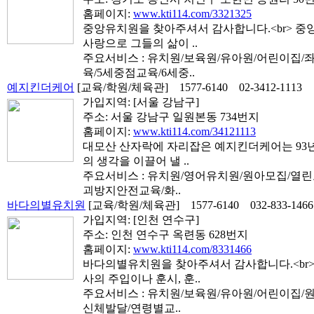
홈페이지:
www.kti114.com/3321325
중앙유치원을 찾아주셔서 감사합니다.<br> 
사랑으로 그들의 삶이 ..
주요서비스 : 유치원/보육원/유아원/어린이집
육/5세중점교육/6세중..
예지킨더케어
[교육/학원/체육관]
1577-6140
02-3412-1113
가입지역:
[서울 강남구]
주소: 서울 강남구 일원본동 734번지
홈페이지:
www.kti114.com/34121113
대모산 산자락에 자리잡은 예지킨더케어는 93
의 생각을 이끌어 낼 ..
주요서비스 : 유치원/영어유치원/원아모집/열린
괴방지안전교육/화..
바다의별유치원
[교육/학원/체육관]
1577-6140
032-833-1466
가입지역:
[인천 연수구]
주소: 인천 연수구 옥련동 628번지
홈페이지:
www.kti114.com/8331466
바다의별유치원을 찾아주셔서 감사합니다.<br>
사의 주입이나 훈시, 훈..
주요서비스 : 유치원/보육원/유아원/어린이집/
신체발달/연령별교..