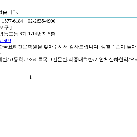
었습니다.
]
1577-6184
02-2635-4900
포구 ]
등포동 6가 1-14번지 5층
54900
> 한국요리전문학원을 찾아주셔서 감사드립니다. 생활수준이 높아
.
특례반/고등학교조리특목고전문반/각종대회반/기업체산하협약/요
1