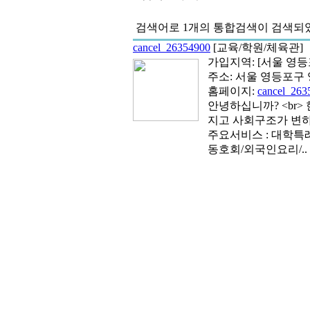
검색어로
1개
의 통합검색이 검색되
cancel_26354900
[교육/학원/체육관
가입지역:
[서울 영등
주소: 서울 영등포구 영
홈페이지:
cancel_263
안녕하십니까? <br
지고 사회구조가 변하.
주요서비스 : 대학
동호회/외국인요리/..