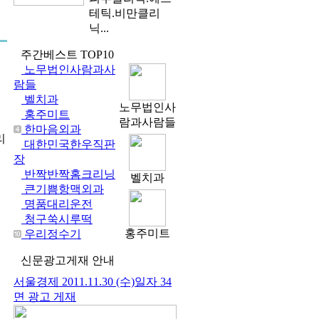
테틱.비만클리
닉...
주간베스트
TOP10
노무법인사람과사
람들
벨치과
노무법인사
홍주미트
람과사람들
한마음외과
리
대한민국한우직판
장
반짝반짝홈크리닝
벨치과
큰기쁨항맥외과
명품대리운전
청구쑥시루떡
홍주미트
우리정수기
신문광고
게재 안내
서울경제 2011.11.30 (수)일자 34
면 광고 게재