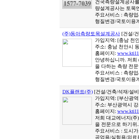
건국측량설계공사를 
량설계공사는 토목엔
주요서비스 : 측량
형질변경/국토이용계
(주)동아측량토목설계공사
[건설/
가입지역:
[충남 천
주소: 충남 천안시 동
홈페이지:
www.kti11
안녕하십니까. 저희
을 다하는 측량 전문
주요서비스 : 측량
형질변경/국토이용계
DK플랜트(주)
[건설/건축/석재/설
가입지역:
[부산광역
주소: 부산광역시 강
홈페이지:
www.kti11
저희 대교에너지(주)
을 전문으로 하기위.
주요서비스 : 도시
공업용/실험용/의료용