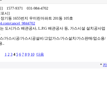
설비]
1577-9371
031-984-4702
김포시]
장기동 1655번지 우미린아파트 201동 105호
4.com/cancel_9844702
는 도시가스 배관공사, L.P.G 배관공사 등, 가스시설 설치공사업
.
가스/가스시공/가스시공설비/고압가스/가스설치/가스판매/업소용/
..
1
2
3
4
5
6
7
8
9
10
다음
*
카