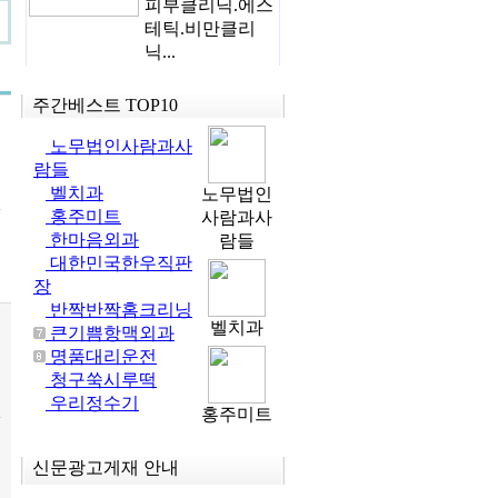
피부클리닉.에스
테틱.비만클리
닉...
주간베스트
TOP10
노무법인사람과사
람들
벨치과
노무법인
>
홍주미트
사람과사
한마음외과
람들
대한민국한우직판
장
반짝반짝홈크리닝
벨치과
큰기쁨항맥외과
명품대리운전
청구쑥시루떡
우리정수기
홍주미트
>
신문광고
게재 안내