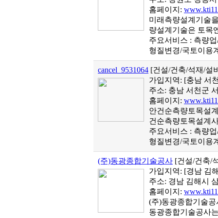
홈페이지:
www.kti11
미래측량설계기술을 
량설계기술은 토목엔
주요서비스 : 측량
형질변경/국토이용계
cancel_9531064
[건설/건축/석재/
가입지역:
[충남 서
주소: 충남 서천군 서
홈페이지:
www.kti11
안건순측량토목설계사
건순측량토목설계사는
주요서비스 : 측량
형질변경/국토이용계
(주)동광종합기술공사
[건설/건축/
가입지역:
[경남 김
주소: 경남 김해시 삼정
홈페이지:
www.kti11
(주)동광종합기술공사
동광종합기술공사는 