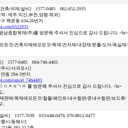
/건축/석재/설비]
1577-0485
062-652-2935
역- 제주,익산,부천,양평 제외]
구 백운동 634-26번지
4.com/6522935
 광남종합목재(주)를 방문해 주셔서 진심으로 감사 드립니다. <br
에모든것/건축자재에모든것/목재/건자재/내장재/문틀/도어/욕실재/
.
설비]
1577-0485
064-746-4403
제주시/서귀포시]
연동 294-3번지
4.com/cancel_7464403
 ㄷㅇㅈㅎㄱㅈ 를 방문해 주셔서 진심으로 감사 드립니다. <br>
..
자재판매/목재에모든것/철물/페인트/내수합판/준내수합판/보드류/
..
/설비]
1577-7039
033-648-0479, 070-8812-0477
강릉시/동해시]
2동 283-22 2층