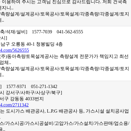
이용하여 주시는 고객님 진심으로 감사드립니다. 저희 건국측
지니..
업/측량설계/설계공사/토목공사/토목설계/각종측량/각종설계/토지
..
건축/석재/설비]
1577-7039
041-562-6555
안시]
남구 오룡동 40-1 청봉빌딩 4층
4.com/5626555
 (주)동아측량토목설계공사는 측량설계 전문가가 책임지고 최선
업체..
업/측량설계/설계공사/토목공사/토목설계/각종측량/각종설계/토지
..
비]
1577-9371
051-271-1342
시 강서구/사하구/사상구/북구]
서구 강동동 4033번지
4.com/2711342
는 도시가스 배관공사, L.P.G 배관공사 등, 가스시설 설치공사업
.
가스/가스시공/가스시공설비/고압가스/가스설치/가스판매/업소용/
..