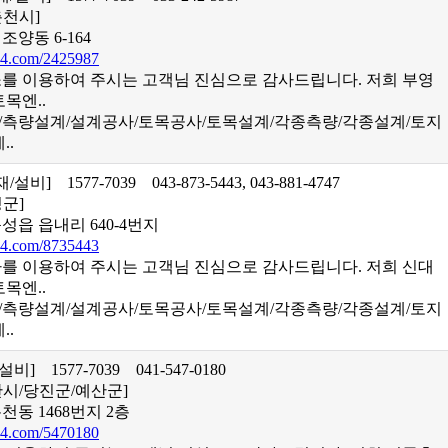
춘천시]
조양동 6-164
4.com/2425987
 이용하여 주시는 고객님 진심으로 감사드립니다. 저희 부영
목엔..
업/측량설계/설계공사/토목공사/토목설계/각종측량/각종설계/토지
..
석재/설비]
1577-7039
043-873-5443, 043-881-4747
성군]
성읍 읍내리 640-4번지
4.com/8735443
 이용하여 주시는 고객님 진심으로 감사드립니다. 저희 신대
목엔..
업/측량설계/설계공사/토목공사/토목설계/각종측량/각종설계/토지
..
/설비]
1577-7039
041-547-0180
산시/당진군/예산군]
천동 1468번지 2층
4.com/5470180