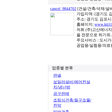
cancel_9844702
[건설/건축/석재/
가입지역:
[경기도 
주소: 경기도 김포시 
홈페이지:
www.kti11
저희 (주)고산에너지
을 전문으로 하기위.
주요서비스 : 도시
공업용/실험용/의료용
업종별 분류
판넬
보일러설비/에어컨설
치/냉난방
공구판매
조립식건축/철구조물/
천막
일반건축