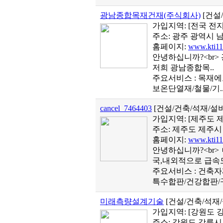
광남종합목재건재(주식회사)
[건설
가입지역:
[전국 전지
주소: 광주 광역시 남
홈페이지:
www.kti11
안녕하십니까?<br>
저희 광남종합목..
주요서비스 : 목재
보온단열재/철물/기.
cancel_7464403
[건설/건축/석재/
가입지역:
[제주도 
주소: 제주도 제주시 
홈페이지:
www.kti11
안녕하십니까?<br>
국,내외적으로 급속도
주요서비스 : 건축
특수합판/건강합판/구
미래측량설계기술
[건설/건축/석재
가입지역:
[강원도 
주소: 강원도 강릉시 교